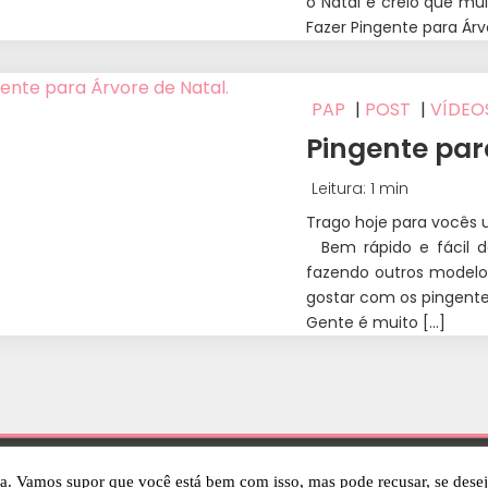
o Natal e creio que 
Fazer Pingente para Árv
PAP
|
POST
|
VÍDEO
Pingente par
Leitura: 1 min
Trago hoje para vocês 
Bem rápido e fácil d
fazendo outros modelo
gostar com os pingente
Gente é muito […]
Todos os direitos reservados - Ateliê D'Mary
2024
ia. Vamos supor que você está bem com isso, mas pode recusar, se desej