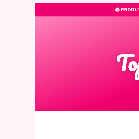
🖨️ PRODU
To