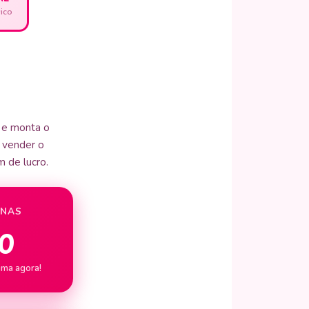
sico
 e monta o
a vender o
 de lucro.
ENAS
0
ima agora!