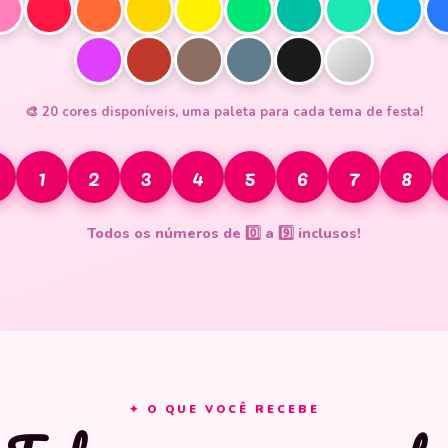
🎨 20 cores disponíveis, uma paleta para cada tema de festa!
1
2
3
4
5
6
7
8
Todos os números de 0️⃣ a 9️⃣ inclusos!
✦ O QUE VOCÊ RECEBE