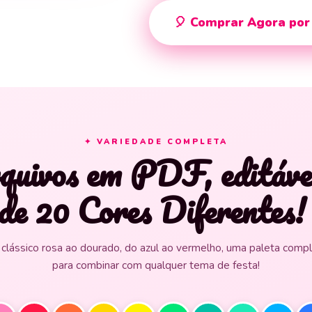
🎈 Comprar Agora por
✦ VARIEDADE COMPLETA
quivos em PDF, editávei
de 20 Cores Diferentes!
clássico rosa ao dourado, do azul ao vermelho, uma paleta comp
para combinar com qualquer tema de festa!