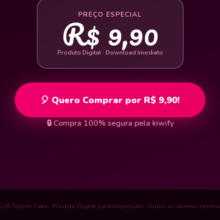
R$ 9,90
PREÇO ESPECIAL
Produto Digital · Download Imediato
🎈 Quero Comprar por R$ 9,90!
🔒 Compra 100% segura pela kiwify
26 Topper Cake · Produto Digital para Impressão · Todos os direitos reser