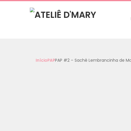
Início
PAP
PAP #2 – Sachê Lembrancinha de M